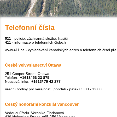
Telefonní čísla
911
- policie, záchranná služba, hasiči
411
- informace o telefonních číslech
www.411.ca - vyhledávání kanadských adres a telefonních čísel přes
České velvyslanectví Ottawa
251 Cooper Street, Ottawa
Telefon:
+1613/ 56 23 875
Nouzová linka:
+1613/ 79 42 277
úřední hodiny pro veřejnost: pondělí - pátek 09.00 - 12.00
Český honorární konzulát Vancouver
Vedoucí úřadu Veronika Floriánová
439 Helmcken Street, V6B 2E6 Vancouver